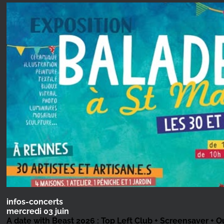
infos-concerts
mercredi 03 juin
A date with Beast 2026 : Top Left Club + Screensaver + O