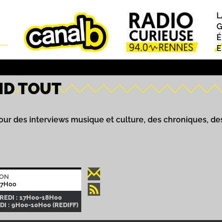
L
P
G
É
E
ND TOUT
our des interviews musique et culture, des chroniques, de
ION
17H00
EDI : 17H00-18H00
I : 9H00-10H00 (REDIFF)