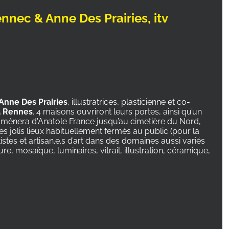
ennec & Anne Des Prairies, itv
Anne Des Prairies
, illustratrices, plasticienne et co-
 à Rennes
. 4 maisons ouvriront leurs portes, ainsi qu’un
s mènera d'Anatole France jusqu’au cimetière du Nord,
es jolis lieux habituellement fermés au public (pour la
rtistes et artisan.e.s d’art dans des domaines aussi variés
re, mosaïque, luminaires, vitrail, illustration, céramique,