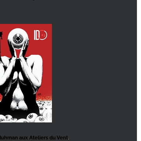
duhman aux Ateliers du Vent
.