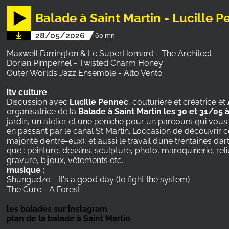
Balade à Saint Martin - Lucille P
28/05/2026
60 mn
Maxwell Farrington & Le SuperHomard - The Architect
Dorian Pimpernel - Twisted Charm Honey
Outer Worlds Jazz Ensemble - Alto Vento
itv culture
Discussion avec
Lucille Pennec
, couturière et créatrice et
organisatrice de la
Balade à Saint Martin les 30 et 31/05
jardin, un atelier et une péniche pour un parcours qui vou
en passant par le canal St Martin. L’occasion de découvrir c
majorité d’entre-eux), et aussi le travail d’une trentaines d’a
que : peinture, dessins, sculpture, photo, maroquinerie, reliu
gravure, bijoux, vêtements etc.
musique :
Shungudzo - It's a good day (to fight the system)
The Cure - A Forest
les balades sur instagram
plan de la balade à Saint Martin