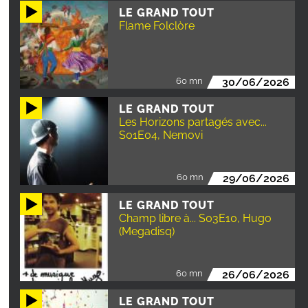
LE GRAND TOUT
Flame Folclòre
60 mn
30/06/2026
LE GRAND TOUT
Les Horizons partagés avec...
S01E04, Nemovi
60 mn
29/06/2026
LE GRAND TOUT
Champ libre à... S03E10, Hugo
(Megadisq)
60 mn
26/06/2026
LE GRAND TOUT