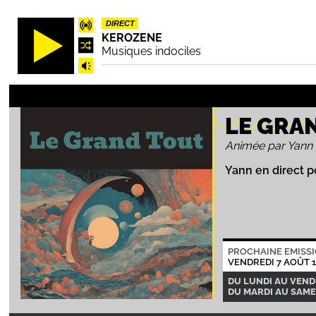
Aller
DIRECT
au
KEROZENE
contenu
Musiques indociles
principal
LE GRA
Animée par Yann
Yann en direct p
PROCHAINE EMISS
VENDREDI 7 AOÛT 
DU LUNDI AU VENDR
DU MARDI AU SAMED