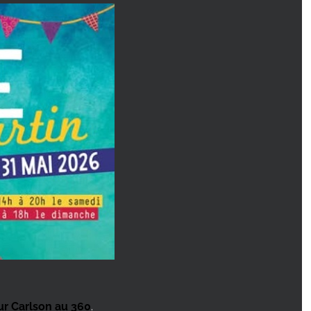
ur Carlson au 360
.