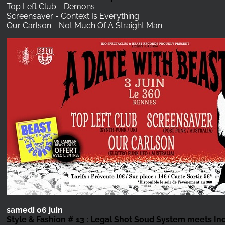
Top Left Club - Demons
Screensaver - Context Is Everything
Our Carlson - Not Much Of A Straight Man
samedi 06 juin
Style & Fashion # 13 : Legal Shot Soud System meets In