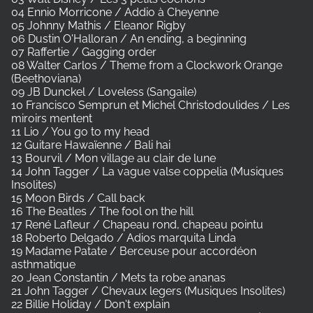
04 Ennio Morricone / Addio à Cheyenne
05 Johnny Mathis / Eleanor Rigby
06 Dustin O'Halloran / An ending, a beginning
07 Raffertie / Gagging order
08 Walter Carlos / Theme from a Clockwork Orange
(Beethoviana)
09 JB Dunckel / Loveless (Sangaile)
10 Francisco Semprun et Michel Christodoulides / Les
miroirs mentent
11 Lio / You go to my head
12 Guitare Hawaïenne / Bali hai
13 Bourvil / Mon village au clair de lune
14 John Tagger / La vague valse coppelia (Musiques
Insolites)
15 Moon Birds / Call back
16 The Beatles / The fool on the hill
17 René Lafleur / Chapeau rond, chapeau pointu
18 Roberto Delgado / Adios marquita Linda
19 Madame Patate / Berceuse pour accordéon
asthmatique
20 Jean Constantin / Mets ta robe ananas
21 John Tagger / Chevaux legers (Musiques Insolites)
22 Billie Holiday / Don't explain