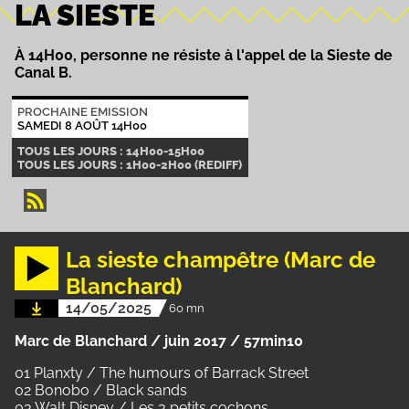
LA SIESTE
À 14H00, personne ne résiste à l'appel de la Sieste de
Canal B.
PROCHAINE EMISSION
SAMEDI 8 AOÛT 14H00
TOUS LES JOURS : 14H00-15H00
TOUS LES JOURS : 1H00-2H00 (REDIFF)
La sieste champêtre (Marc de
Blanchard)
14/05/2025
60 mn
Marc de Blanchard / juin 2017 / 57min10
01 Planxty / The humours of Barrack Street
02 Bonobo / Black sands
03 Walt Disney / Les 3 petits cochons