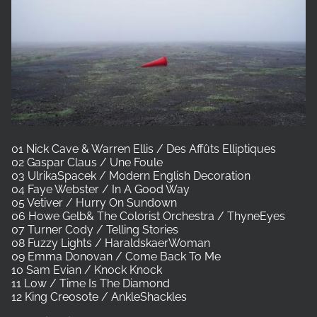
01 Nick Cave & Warren Ellis / Des Affûts Elliptiques
02 Gaspar Claus / Une Foule
03 UlrikaSpacek / Modern English Decoration
04 Faye Webster / In A Good Way
05 Vetiver / Hurry On Sundown
06 Howe Gelb& The Colorist Orchestra / ThyneEyes
07 Turner Cody / Telling Stories
08 Fuzzy Lights / HaraldskaerWoman
09 Emma Donovan / Come Back To Me
10 Sam Evian / Knock Knock
11 Low / Time Is The Diamond
12 King Creosote / AnkleShackles