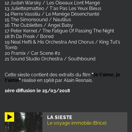
12 Judah Warsky / Les Oiseaux L'ont Mangé
13 Juliette2matteo / T'as Pas Les Yeux Bleus
14 Pierre Vassiliu / Le Manège Désenchanté
15 The Simonsound / Nautilus
16 The Oubliettes / Angel Baby
17 Peter Kernel / The Fatigue Of Passing The Night
18 th Da Freak / Bored
19 Neal Hefti & His Orchestra And Chorus / King Tut's
Tomb
20 Framix / Car Scene #2
21 Sound Studio Orchestra / Southbound
Cette sieste contient des extraits du film
"
Je t'aime, je
t'aime
"
réalisé en 1968 par Alain Resnais.
1ère diffusion le 25/03/2018
LA SIESTE
Le voyage immobile (Brice)