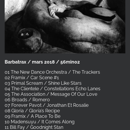
Barbatrax / mars 2018 / 56min02
01 The New Dance Orchestra / The Trackers
02 Framix / Car Scene #1
03 Primal Scream / Shine Like Stars
04 The Clientele / Constellations Echo Lanes
05 The Association / Message Of Our Love
06 Broads / Romero
07 Forever Pavot / Jonathan Et Rosalie
08 Gloria / Gloria’s Recipe
09 Framix / A Place To Be
10 Madensuyu / It Comes Along
11 Bill Fay / Goodnight Stan