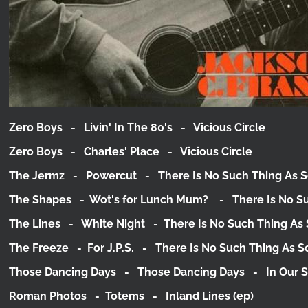
Zero Boys - Livin' In The 80's - Vicious Circle
Zero Boys - Charles' Place - Vicious Circle
The Jermz - Powercut - There Is No Such Thing As S
The Shapes - Wot's for Lunch Mum? - There Is No Su
The Lines - White Night - There Is No Such Thing As 
The Freeze - For J.P.S. - There Is No Such Thing As S
Those Dancing Days - Those Dancing Days - In Our S
Roman Photos - Totems - Inland Lines (ep)