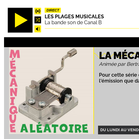
Aller
DIRECT
au
LES PLAGES MUSICALES
contenu
La bande son de Canal B
principal
LA MÉC
Animée par Bert
Pour cette série
l'émission que d
DU LUNDI AU VENDR