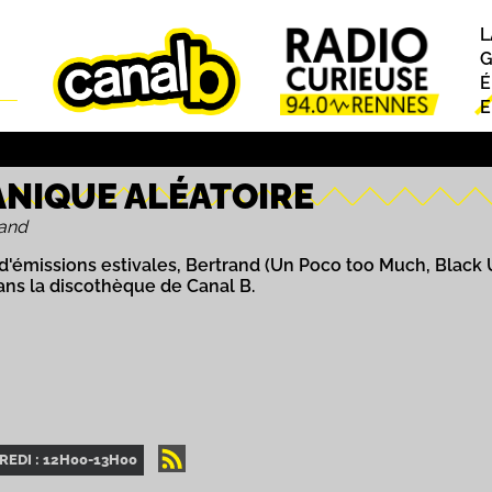
L
P
G
É
E
ANIQUE ALÉATOIRE
rand
 d'émissions estivales, Bertrand (Un Poco too Much, Black 
ans la discothèque de Canal B.
EDI : 12H00-13H00