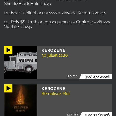
Shock/Black Hole 2024>
21 : Beak : cellophane « >>>> » <Invada Records 2024>
22 : Pelvi$$ : truth or consequences « Controle » <Fuzzy
Warbles 2024>
KEROZENE
30 juillet 2026
120 mn
30/07/2026
KEROZENE
Bémolisez Moi
120 mn
23/07/2026