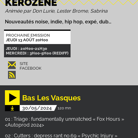
KEROZENE
Animée par Don Lurie, Lester Brome, Sabrina
Nouveautés noise, indie, hip hop, expé, dub...
PROCHAINE EMISSION
JEUDI 13 AOÛT 20H00
JEUDI : 20H00-21H30
MERCREDI : 3H00-5H00 (REDIFF)
SITE
FACEBOOK
Bas Les Vasques
30/05/2024
120 mn
01 : Triage : fundamentally unmatched « Fox Hours »
<Autoprod 2024>
02 : Cutters : depress rant no.69 « Psychic Injury »