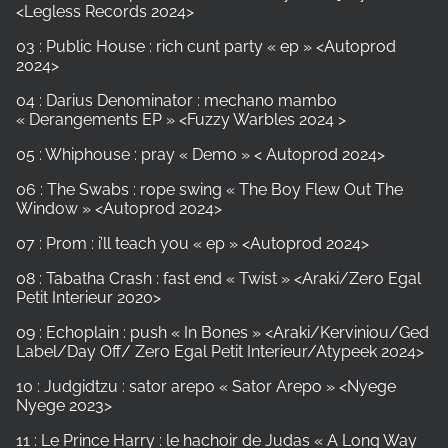
<Legless Records 2024>
03 : Public House : rich cunt party « ep » <Autoprod
2024>
04 : Darius Denominator : mechano mambo
« Derangements EP » <Fuzzy Warbles 2024 >
05 : Whiphouse : pray « Demo » < Autoprod 2024>
06 : The Swabs : rope swing « The Boy Flew Out The
Window » <Autoprod 2024>
07 : Prom : i’ll teach you « ep » <Autoprod 2024>
08 : Tabatha Crash : fast end « Twist » <Araki/Zero Egal
Petit Interieur 2020>
09 : Echoplain : push « In Bones » <Araki/Kerviniou/Ged
Label/Day Off/ Zero Egal Petit Interieur/Atypeek 2024>
10 : Judgidtzu : sator arepo « Sator Arepo » <Nyege
Nyege 2023>
11 : Le Prince Harry : le hachoir de Judas « A Long Way