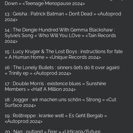
Down » <Teenage Menopause 2024>
13 : Geisha : Patrick Batman « Don’t Dead » <Autoprod
2024>
14 : The Dengie Hundred With Gemma Blackshaw :
Sylvie’s Song « Who Will You LOve » <Tain Records
2024>
15 : Lucy Kruger & The Lost Boys : instructions for fate
« A Human Home » <Unique Records 2024>
16 : The Lonely Bullets : sinners (let’s do It over again)
« Trinity ep » <Autoprod 2024>
17 : Double Morris : existence blues « Sunshine
Members » <Half A Million 2024>
18 : Jogger : wir machen uns schön « Strong » <Cut
Surface 2024>
19 : Rolltreppe : kranke welt « Es Geht Bergab »
<Autoprod 2024>
20 : Nag : outland « Fear » <Urticaria/Future