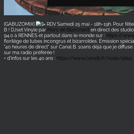
[GABUZOMIX]
RDV Samedi 25 mai - 18h-19h. Pour fêter
B ! DJset Vinyle par
Marc de Blanchard
en direct des studi
94.0 à RENNES et partout dans le monde sur :
https://www
florilège de tubes incongrus et bizarroïdes. Émission spéci
"40 heures de direct" sur Canal B. 10ans déjà que je diff
sur ma radio préférée !
+ d'infos sur les 40 ans :
https://www.canalb.fr/node/5819