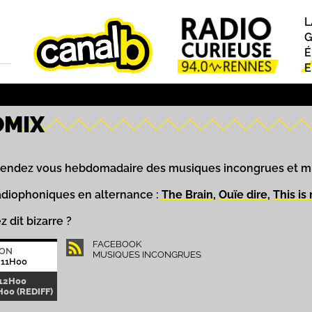
L
P
G
É
E
OMIX
endez vous hebdomadaire des musiques incongrues et mixe
diophoniques en alternance :
The Brain
,
Ouïe dire
,
This is
z dit bizarre ?
FACEBOOK
ION
MUSIQUES INCONGRUES
 11H00
-12H00
00 (REDIFF)