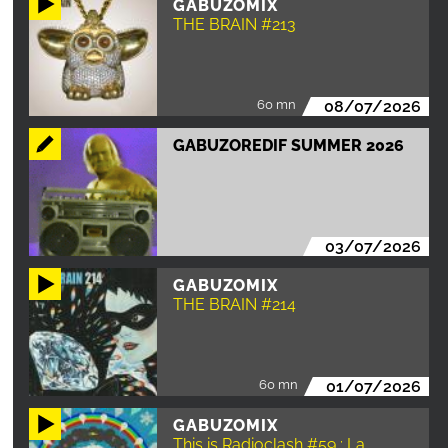
GABUZOMIX
THE BRAIN #213
60 mn
08/07/2026
GABUZOREDIF SUMMER 2026
03/07/2026
GABUZOMIX
THE BRAIN #214
60 mn
01/07/2026
GABUZOMIX
This is Radioclash #59 : La