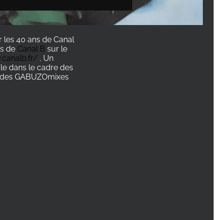
 les 40 ans de Canal
os de
Canal B
sur le
.canalb.fr/
. Un
ale dans le cadre des
use des GABUZOmixes