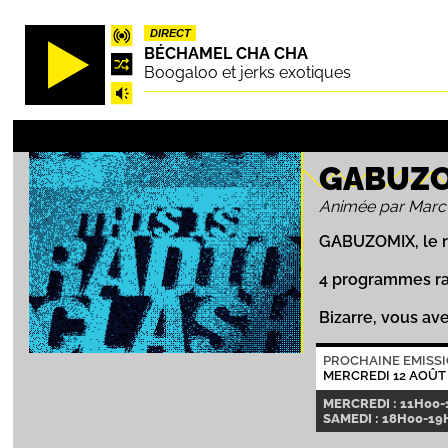
Aller
DIRECT
au
BÉCHAMEL CHA CHA
contenu
Boogaloo et jerks exotiques
principal
GABUZ
Animée par Marc
GABUZOMIX, le r
4 programmes ra
Bizarre, vous ave
PROCHAINE EMISS
MERCREDI 12 AOÛT
MERCREDI : 11H00
SAMEDI : 18H00-19H