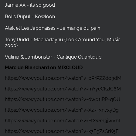
Jamie XX - its so good
Bolis Pupul - Kowloon
Alek et Les Japonaises - Je mange du pain
Tony Rudd - Machadaynu (Look Around You, Music
2000)
Vulinia & Jambonstar - Cantique Quantique
Marc de Blanchard on MIXCLOUD
https://www.youtube.com/watch?v=pRrPZZdo3dM
https://www.youtube.com/watch?v=mYyeCkzlC6M
https://www.youtube.com/watch?v=dwp1IRP-qOU
https://www.youtube.com/watch?v=Xz7_3n7xyDg
https://www.youtube.com/watch?v=FfXwm3jwVbI
https://www.youtube.com/watch?v=k7E9ZsGrK5E