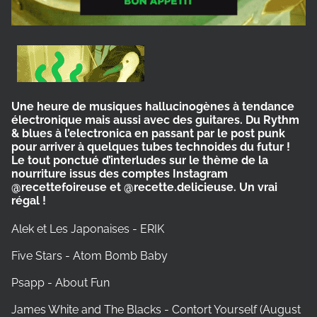
Une heure de musiques hallucinogènes à tendance
électronique mais aussi avec des guitares. D
u
Rythm
& blues à l’electronica en passant par le post punk
pour arriver à quelques tubes technoides du futur !
L
e tout
ponctué d’interludes sur le thème de la
nourriture issus de
s
compte
s
Instagram
@
recettefoireuse et
@
recette.delicieuse. Un vrai
régal !
Alek et Les Japonaises - ERIK
Five Stars - Atom Bomb Baby
Psapp - About Fun
James White and The Blacks - Contort Yourself (August