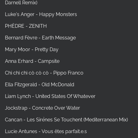
Darnell Remix)
Luke's Anger - Happy Monsters
PHÈDRE - ZENITH
Bernard Fèvre - Earth Message
Mary Moor - Pretty Day
Anna Erhard - Campsite
Chì chì chì cò cò cò - Pippo Franco
Ella Fitzgerald - Old McDonald
Liam Lynch - United States Of Whatever
Jockstrap - Concrete Over Water
Cancan - Les Sire​̀​nes Se Touchent (Mediterranean Mix)
Lucie Antunes - Vous êtes parfait.e.s