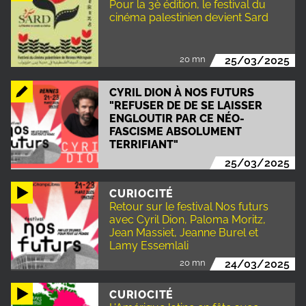
Pour la 3è édition, le festival du
cinéma palestinien devient Sard
20 mn
25/03/2025
CYRIL DION À NOS FUTURS
"REFUSER DE DE SE LAISSER
ENGLOUTIR PAR CE NÉO-
FASCISME ABSOLUMENT
TERRIFIANT"
25/03/2025
CURIOCITÉ
Retour sur le festival Nos futurs
avec Cyril Dion, Paloma Moritz,
Jean Massiet, Jeanne Burel et
Lamy Essemlali
20 mn
24/03/2025
CURIOCITÉ