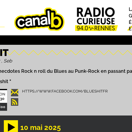
L
P
G
É
E
IT
 , Seb
anecdotes Rock n roll du Blues au Punk-Rock en passant par 
shit "
HTTPS://WWW.FACEBOOK.COM/BLUESHITFR
ION
30
H00
10 mai 2025