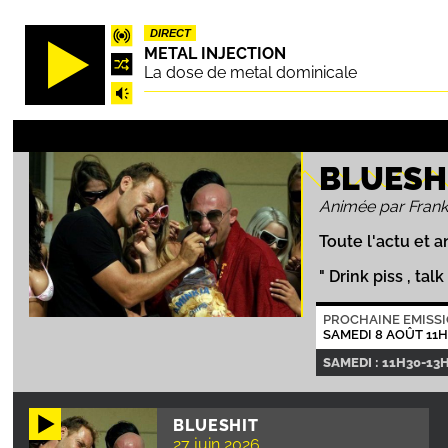
Aller
DIRECT
au
METAL INJECTION
contenu
La dose de metal dominicale
principal
BLUESH
Animée par Frank
Toute l'actu et 
" Drink piss , talk 
PROCHAINE EMISS
SAMEDI 8 AOÛT 11H
SAMEDI : 11H30-13
BLUESHIT
27 juin 2026