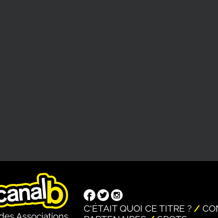
C'ÉTAIT QUOI CE TITRE ?
CO
des Associations