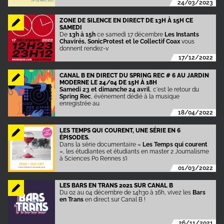
24/03/2023
ZONE DE SILENCE EN DIRECT DE 13H À 15H CE
SAMEDI
De
13h à 15h
ce samedi 17 décembre
Les Instants
Chavirés, SonicProtest et le Collectif Coax
vous
donnent rendez-v
17/12/2022
CANAL B EN DIRECT DU SPRING REC # 6 AU JARDIN
MODERNE LE 24/04 DE 15H À 18H
Samedi 23 et dimanche 24 avril
, c'est le retour du
Spring Rec
, événement dédié à la musique
enregistrée au
18/04/2022
LES TEMPS QUI COURENT, UNE SÉRIE EN 6
ÉPISODES.
Dans la série documentaire «
Les Temps qui courent
», les étudiantes et étudiants en master 2 Journalisme
à Sciences Po Rennes s’i
01/03/2022
LES BARS EN TRANS 2021 SUR CANAL B
Du 02 au 04 décembre de 14h30 à 16h, vivez les
Bars
en Trans
en direct sur Canal B !
26/11/2021