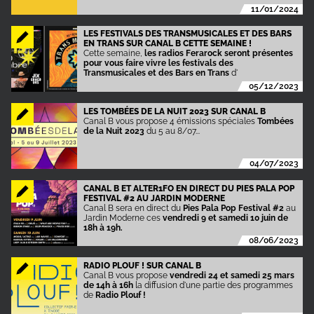
11/01/2024
LES FESTIVALS DES TRANSMUSICALES ET DES BARS
EN TRANS SUR CANAL B CETTE SEMAINE !
Cette semaine,
les radios Ferarock seront présentes
pour vous faire vivre les festivals des
Transmusicales et des Bars en Trans
d'
05/12/2023
LES TOMBÉES DE LA NUIT 2023 SUR CANAL B
Canal B vous propose 4 émissions spéciales
Tombées
de la Nuit 2023
du 5 au 8/07...
04/07/2023
CANAL B ET ALTER1FO EN DIRECT DU PIES PALA POP
FESTIVAL #2 AU JARDIN MODERNE
Canal B sera en direct du
Pies Pala Pop Festival #2
au
Jardin Moderne ces
vendredi 9 et samedi 10 juin de
18h à 19h.
08/06/2023
RADIO PLOUF ! SUR CANAL B
Canal B vous propose
vendredi 24 et samedi 25 mars
de 14h à 16h
la diffusion d'une partie des programmes
de
Radio Plouf !