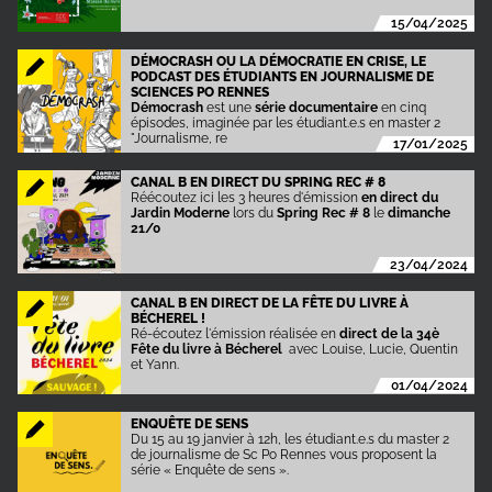
15/04/2025
DÉMOCRASH OU LA DÉMOCRATIE EN CRISE, LE
PODCAST DES ÉTUDIANTS EN JOURNALISME DE
SCIENCES PO RENNES
Démocrash
est une
série documentaire
en cinq
épisodes, imaginée par les étudiant.e.s en master 2
"Journalisme, re
17/01/2025
CANAL B EN DIRECT DU SPRING REC # 8
Réécoutez ici les 3 heures d'émission
en direct du
Jardin Moderne
lors du
Spring Rec # 8
le
dimanche
21/0
23/04/2024
CANAL B EN DIRECT DE LA FÊTE DU LIVRE À
BÉCHEREL !
Ré-écoutez l'émission réalisée en
direct de la 34è
Fête du livre à Bécherel
avec Louise, Lucie, Quentin
et Yann.
01/04/2024
ENQUÊTE DE SENS
Du 15 au 19 janvier à 12h, les étudiant.e.s du master 2
de journalisme de Sc Po Rennes vous proposent la
série « Enquête de sens ».