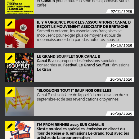
et
Canal B
pour clôturer la série de 20 podcasts sur les
cafés
07/11/2025
IL Y A URGENCE POUR LES ASSOCIATIONS : CANAL B
REÇOIT LE MOUVEMENT ASSOCIATIF DE BRETAGNE
Samedi 11 octobre, les associations françaises se
mobilisent pour exiger plus de moyens et plus de
reconnaissance de la part des autorités, sous le
10/10/2025
LE GRAND SOUFFLET SUR CANAL B
Canal B
vous propose des émissions spéciales
consacrées au
Festival Le Grand Soufflet
: émissions
Le Gran
26/09/2025
"BLOQUONS TOUT !" SAUF NOS OREILLES
Canal B est solidaire de l’appel à la mobilisation du 10
septembre et de ses revendications citoyennes.
10/09/2025
I'M FROM RENNES 2025 SUR CANAL B
Sieste musicales spéciales, émission en direct du
Tour de Reine # 6, émissions Le Grand Tout avec les
artistes de la programmation...