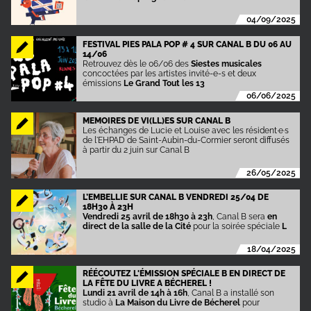
04/09/2025
FESTIVAL PIES PALA POP # 4 SUR CANAL B DU 06 AU
14/06
Retrouvez dès le 06/06 des
Siestes musicales
concoctées par les artistes invité-e-s et deux
émissions
Le Grand Tout les 13
06/06/2025
MEMOIRES DE VI(LL)ES SUR CANAL B
Les échanges de Lucie et Louise avec les résident·e·s
de l'EHPAD de Saint-Aubin-du-Cormier seront diffusés
à partir du 2 juin sur Canal B
26/05/2025
L’EMBELLIE SUR CANAL B VENDREDI 25/04 DE
18H30 À 23H
Vendredi 25 avril de 18h30 à 23h
, Canal B sera
en
direct de la salle de la Cité
pour la soirée spéciale
L
18/04/2025
RÉÉCOUTEZ L'ÉMISSION SPÉCIALE B EN DIRECT DE
LA FÊTE DU LIVRE A BÉCHEREL !
Lundi 21 avril de 14h à 16h
, Canal B a installé son
studio à
La Maison du Livre de
Bécherel
pour