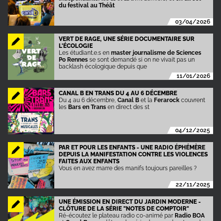
du festival au Théât
03/04/2026
VERT DE RAGE, UNE SÉRIE DOCUMENTAIRE SUR
L'ÉCOLOGIE
Les étudiant.e.s en
master journalisme de Sciences
Po Rennes
se sont demandé si on ne vivait pas un
backlash écologique depuis que
11/01/2026
CANAL B EN TRANS DU 4 AU 6 DÉCEMBRE
Du 4 au 6 décembre,
Canal B
et la
Ferarock
couvrent
les
Bars en Trans
en direct des st
04/12/2025
PAR ET POUR LES ENFANTS - UNE RADIO ÉPHÉMÈRE
DEPUIS LA MANIFESTATION CONTRE LES VIOLENCES
FAITES AUX ENFANTS
Vous en avez marre des manifs toujours pareilles ?
22/11/2025
UNE ÉMISSION EN DIRECT DU JARDIN MODERNE -
CLÔTURE DE LA SÉRIE "NOTES DE COMPTOIR"
Ré-écoutez le plateau radio co-animé par
Radio BOA