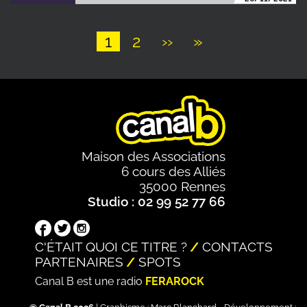
Page
1
Page
2
Page
››
Dernière
»
suivante
page
Pagination
Maison des Associations
6 cours des Alliés
35000 Rennes
Studio : 02 99 52 77 66
C'ÉTAIT QUOI CE TITRE ?
CONTACTS
PARTENAIRES
SPOTS
Canal B est une radio
FERAROCK