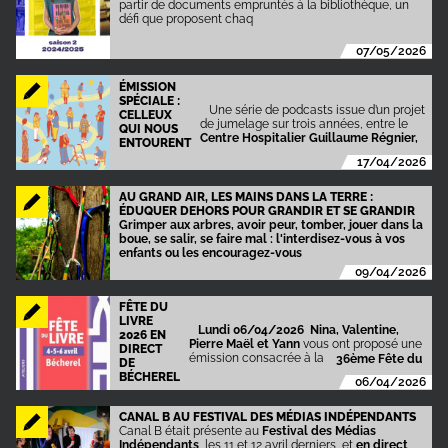
partir de documents empruntés à la bibliothèque, un
défi que proposent chaq
07/05/2026
ÉMISSION
SPÉCIALE :
Une série de podcasts issue d’un projet
CELLEUX
de jumelage sur trois années, entre le
QUI NOUS
Centre Hospitalier Guillaume Régnier,
ENTOURENT
17/04/2026
AU GRAND AIR, LES MAINS DANS LA TERRE :
ÉDUQUER DEHORS POUR GRANDIR ET SE GRANDIR
Grimper aux arbres, avoir peur, tomber, jouer dans la
boue, se salir, se faire mal : l'interdisez-vous à vos
enfants ou les encouragez-vous
09/04/2026
FÊTE DU
LIVRE
Lundi 06/04/2026 Nina, Valentine,
2026 EN
Pierre Maël et Yann
vous ont proposé une
DIRECT
émission consacrée à la
36ème Fête du
DE
BÉCHEREL
06/04/2026
CANAL B AU FESTIVAL DES MÉDIAS INDÉPENDANTS
Canal B était présente au
Festival des Médias
Indépendants
, les 11 et 12 avril derniers, et
en direct