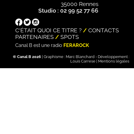
35000 Rennes
Studio : 02 99 52 77 66
C'ÉTAIT QUOI CE TITRE ?
CONTACTS
PARTENAIRES
SPOTS
Canal B est une radio
FERAROCK
© Canal B 2026
| Graphisme :
Marc Blanchard
- Développement :
Louis Carrese
|
Mentions légales