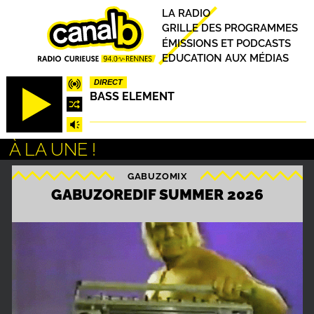
Aller
Principal
LA RADIO
au
GRILLE DES PROGRAMMES
contenu
ÉMISSIONS ET PODCASTS
principal
EDUCATION AUX MÉDIAS
DIRECT
BASS ELEMENT
À LA UNE !
GABUZOMIX
S
GABUZOREDIF SUMMER 2026