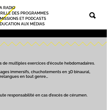
A RADIO
rincipal
RILLE DES PROGRAMMES
MISSIONS ET PODCASTS
DUCATION AUX MÉDIAS
vers de multiples exercices d'écoute hebdomadaires.
llages immersifs, chuchotements en 3D binaural,
virelangues en tout genre…
toute responsabilité en cas d’excès de cérumen.