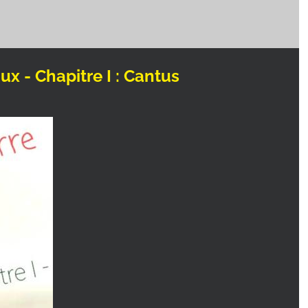
ux - Chapitre I : Cantus