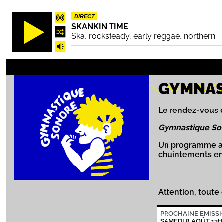
Aller
DIRECT
au
SKANKIN TIME
contenu
Ska, rocksteady, early reggae, northern
principal
GYMNAS
Le rendez-vous d
Gymnastique S
Un programme aud
chuintements en 
Attention, toute
PROCHAINE EMISS
SAMEDI 8 AOÛT 13