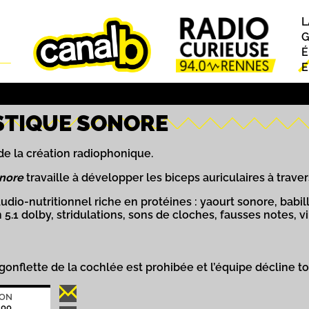
L
P
G
É
E
TIQUE SONORE
e la création radiophonique.
onore
travaille à développer les biceps auriculaires à tra
io-nutritionnel riche en protéines : yaourt sonore, babi
5.1 dolby, stridulations, sons de cloches, fausses notes, 
 gonflette de la cochlée est prohibée et l’équipe décline 
ION
H00