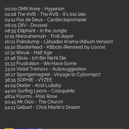
00:00 DMX Krew - Hyperion
02:08 The KVB - The KVB - It's too late
04:12 Pas de Deux - Cardioclepomanie
06:05 DIIV - Doused
08:35 Elliphant - In the Jungle
12:15 Niwouinwouin - Troll slayer
16:01 Psilodump - Låtsades Krama (Album Version)
19:30 Blasterhead - Killbots (Remixed by covox)
22:32 Weval - Half Age
27:48 Silvia - Ich Bin Nicht Die
31:33 Frustration - We Have Some
33:10 Violet Tremors - Autosuggestion
36:17 Spongemagnet - Voyage to Cyborn907
38:35 SOPHIE - VYZEE
41:09 Dexter - Acid Lullaby
44:00 Surfing Leons - Coloquinte
48:14 Fourmi - Polo Rose
50:45 Mr. Oizo - The Church
54:13 Gelbart - Chris Martin's Dream