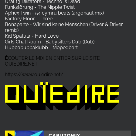
Ural 13 Diktators - Techno Is Dead
Funkstörung - The Nipple Twist
Aphex Twin - 54 cymru beats (argonaut mix)
Factory Floor - Three
Bonaparte - Wir sind keine Menschen (Driver & Driver
remix)
Kid Spatula - Hard Love
Girls Chat Room - Babysitters Dub (Dub)
Hubbabubbaklubb - Mopedbart
É
COUTER LE MIX EN ENTIER SUR LE SITE
OUIEDIRE.NET
https://www.ouiedire.net/
GABUZOMIX