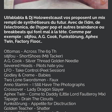
Ulfablabla & Dj Holowestcaust
vos proposent un mix
rempli de synthétiseurs du futur. Avec de l’idm, de
l’electronica, de l’hyper pop et autres braindance ou
breakbeats qui font mal à la tête. Comme par
exemple : s8jfou, A.G. Cook, Funkstörung, Aphex
Twin, Factory Floor…
Ottomas - Across The 69 Th
s8jfou - ShortShoes (M8 Tacker)
A.G. Cook - Silver Thread Golden Needle
Severed Heads - Pilots hate you
LFO - Take Control (Peel Session)
Godley & Creme - Babies
Two Lone Swordsmen - Faux
Anno Stamm – I Still Have The Photographs
Crossover - Lady Dragon Slayer
Aphex Twin - Come to Daddy (Little Lord Faulteroy Mix)
Tapage - Drain The Clouds
Funkstörung - Appetite for Disctruction
Golden Teacher - Shatter