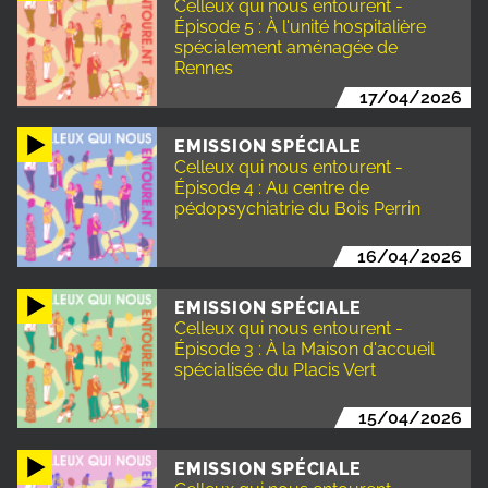
Celleux qui nous entourent -
Épisode 5 : À l'unité hospitalière
spécialement aménagée de
Rennes
17/04/2026
EMISSION SPÉCIALE
Celleux qui nous entourent -
Épisode 4 : Au centre de
pédopsychiatrie du Bois Perrin
16/04/2026
EMISSION SPÉCIALE
Celleux qui nous entourent -
Épisode 3 : À la Maison d'accueil
spécialisée du Placis Vert
15/04/2026
EMISSION SPÉCIALE