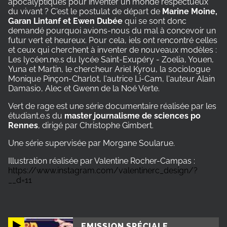
apocalyptiques pour inventer un monde respectueux
du vivant ? C'est le postulat de départ de
Marine Moine,
Garan Lintanf et Ewen Dubée
qui se sont donc
demandé pourquoi avions-nous du mal à concevoir un
futur vert et heureux. Pour cela, iels ont rencontré celles
et ceux qui cherchent à inventer de nouveaux modèles :
Les lycéen.ne.s du lycée Saint-Exupéry - Zoelia, Youen,
Yuna et Martin, le chercheur Ariel Kyrou, la sociologue
Monique Pinçon-Charlot, l'autrice Li-Cam, l'auteur Alain
Damasio, Alec et Gwenn de la Noé Verte.
Vert de rage est une série documentaire réalisée par les
étudiant.e.s du
master journalisme de sciences po
Rennes
, dirigé par Christophe Gimbert.
Une série supervisée par Morgane Soularue.
Illustration réalisée par Valentine Rocher-Campas :
https://www.instagram.com/valentinerc_design/?
__d=11
EMISSION SPÉCIALE