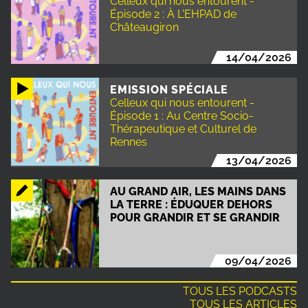
Celleux qui nous entourent -
Épisode 2 : À L'EHPAD de
Châteaugiron
14/04/2026
EMISSION SPÉCIALE
Celleux qui nous entourent -
Épisode 1 : Au Centre Socio-
Thérapeutique et Culturel de
Rennes
13/04/2026
AU GRAND AIR, LES MAINS DANS
LA TERRE : ÉDUQUER DEHORS
POUR GRANDIR ET SE GRANDIR
09/04/2026
TOUS LES PODCASTS
TOUS LES ARTICLES