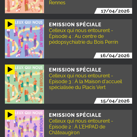
Rennes
17/04/2026
EMISSION SPÉCIALE
Celleux qui nous entourent -
Épisode 4 : Au centre de
pédopsychiatrie du Bois Perrin
16/04/2026
EMISSION SPÉCIALE
Celleux qui nous entourent -
Épisode 3 : À la Maison d'accueil
spécialisée du Placis Vert
15/04/2026
EMISSION SPÉCIALE
Celleux qui nous entourent -
Épisode 2 : À L'EHPAD de
Châteaugiron