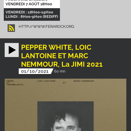
VENDREDI 7 AOÛT 18H00
VENDREDI : 18H00-19H00
LUNDI : 8H00-9H00 (REDIFF)
HTTP://WWW.FERAROCK.ORG
PEPPER WHITE, LOIC
LANTOINE ET MARC
NEMMOUR, La JIMI 2021
01/10/2021
60 mn