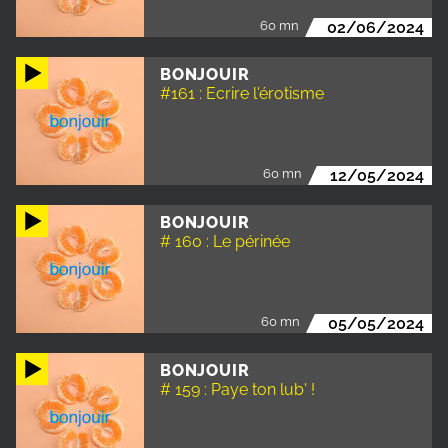
60 mn
02/06/2024
BONJOUIR
#161 : Ecrire l'érotisme
60 mn
12/05/2024
BONJOUIR
# 160 : Le périnée
60 mn
05/05/2024
BONJOUIR
# 159 : Paye ton lub' !