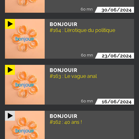
60 mn
30/06/2024
BONJOUIR
#164 : L'érotique du politique
60 mn
23/06/2024
BONJOUIR
#163 : Le vague anal
60 mn
16/06/2024
BONJOUIR
#162 : 40 ans !