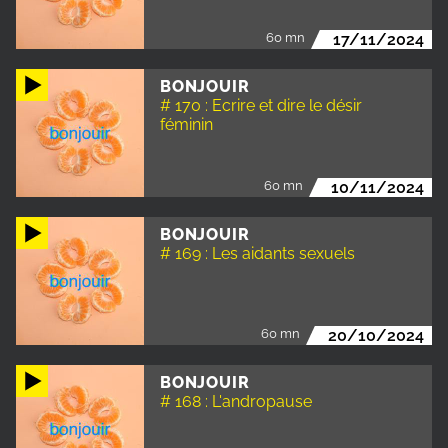
60 mn
17/11/2024
BONJOUIR
# 170 : Ecrire et dire le désir
féminin
60 mn
10/11/2024
BONJOUIR
# 169 : Les aidants sexuels
60 mn
20/10/2024
BONJOUIR
# 168 : L'andropause