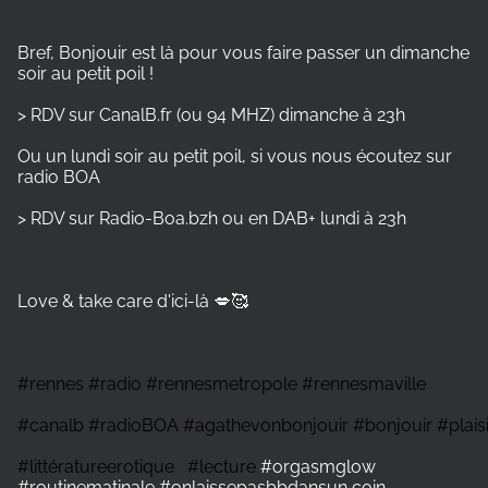
Bref, Bonjouir est là pour vous faire passer un dimanche
soir au petit poil !
> RDV sur CanalB.fr (ou 94 MHZ) dimanche à 23h
Ou un lundi soir au petit poil, si vous nous écoutez sur
radio BOA
> RDV sur Radio-Boa.bzh ou en DAB+ lundi à 23h
Love & take care d'ici-là 💋🥰
#rennes
#radio
#rennesmetropole
#rennesmaville
#canalb
#radioBOA
#agathevonbonjouir
#bonjouir
#plais
#littératureerotique
#lecture
#orgasmglow
#routinematinale #onlaissepasbbdansun coin