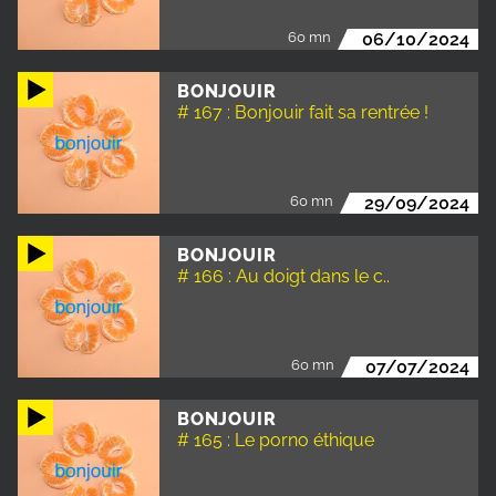
60 mn
06/10/2024
BONJOUIR
# 167 : Bonjouir fait sa rentrée !
60 mn
29/09/2024
BONJOUIR
# 166 : Au doigt dans le c..
60 mn
07/07/2024
BONJOUIR
# 165 : Le porno éthique