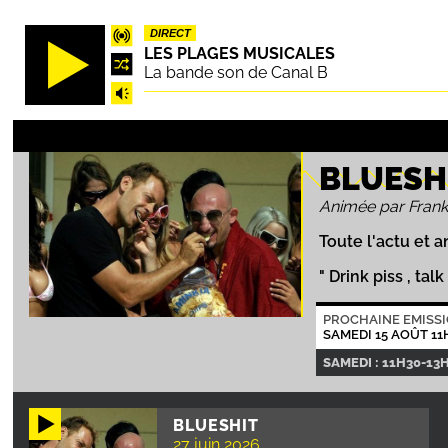
Aller
DIRECT
au
LES PLAGES MUSICALES
contenu
La bande son de Canal B
principal
BLUESH
Animée par Frank
Toute l'actu et 
" Drink piss , talk 
PROCHAINE EMISS
SAMEDI 15 AOÛT 11
SAMEDI : 11H30-13
BLUESHIT
27 juin 2026