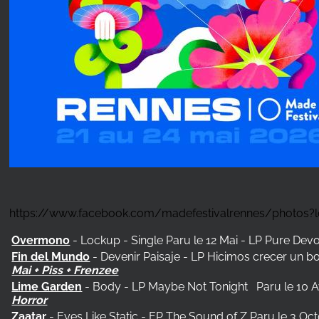
https://www.facebook.com/madefestivalrennes/photos?l
Overmono
- Lockup - Single Paru le 12 Mai - LP Pure Devo
Fin del Mundo
- Devenir Paisaje - LP Hicimos crecer un 
Mai + Piss + Frenzee
Lime Garden
- Body - LP Maybe Not Tonight
Paru le 10 A
Horror
Zaatar
- Eyes Like Static - EP The Sound of Z Paru le 3 Oc