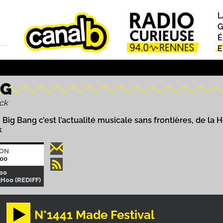
L
P
G
É
E
NG
ck
ig Bang c’est l’actualité musicale sans frontières, de la 
k
ION
00
00
H00 (REDIFF)
N°1441 Made Festival