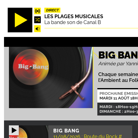
Aller
DIRECT
au
LES PLAGES MUSICALES
contenu
La bande son de Canal B
principal
BIG BA
Animée par Yanni
Chaque semaine B
l’Ambient au Fol
PROCHAINE EMISS
MARDI 11 AOÛT 18H
MARDI : 18H00-19H
DIMANCHE : 2H00-3
BIG BANG
11/08/2026 : Route du Rock #