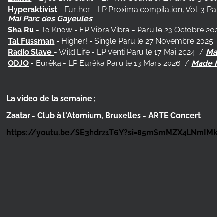
Hyperaktivist
- Further - LP Proxima compilation, Vol. 3 
Mai Parc des Gayeules
Sha Ru
- To Know - EP Vibra Vibra - Paru le 23 Octobre 20
Tal Fussman
- Higher! - Single Paru le 27 Novembre 2025
Radio Slave
- Wild Life - LP Venti Paru le 17 Mai 2024
/
Ma
ODJO
- Eurêka - LP Eurêka Paru le 13 Mars 2026
/
Made F
La video de la semaine ;
Zaatar - Club à l'Atomium, Bruxelles - ARTE Concert
https://youtu.be/SE3hdrz1T6Y?si=85mSmMZX4LNmIM