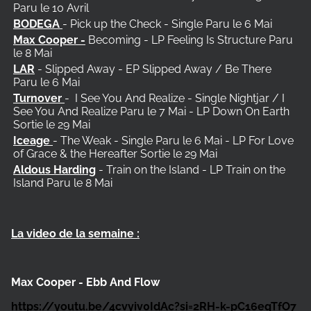
Paru le 10 Avril
BODEGA
- Pick up the Check - Single Paru le 6 Mai
Max Cooper -
Becoming - LP Feeling Is Structure Paru
le 8 Mai
LAR
- Slipped Away - EP Slipped Away / Be There
Paru le 6 Mai
Turnover
-
I See You And Realize - Single Nightjar / I
See You And Realize Paru le 7 Mai - LP Down On Earth
Sortie le 29 Mai
Iceage
- The Weak - Single Paru le 6 Mai - LP For Love
of Grace & the Hereafter Sortie le 29 Mai
Aldous Harding
- Train on the Island - LP Train on the
Island Paru le 8 Mai
La video de la semaine :
Max Cooper - Ebb And Flow
https://youtu.be/4cvyiv0IdAc?si=2RH-k-pC16eqTfO7