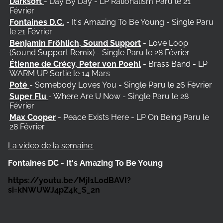
Darksoft
- Day By Day - LP Rationalism Paru le 21
Février
Fontaines D.C.
- It's Amazing To Be Young - Single Paru
le 21 Février
Benjamin Fröhlich, Sound Support
- Love Loop
(Sound Support Remix) - Single Paru le 28 Février
Étienne de Crécy, Peter von Poehl
- Brass Band - LP
WARM UP Sortie le 14 Mars
Poté
- Somebody Loves You - Single Paru le 26 Février
Super Flu
- Where Are U Now - Single Paru le 28
Février
Max Cooper
- Peace Exists Here - LP On Being Paru le
28 Février
La video de la semaine:
Fontaines DC - It's Amazing To Be Young
https://youtu.be/MjI1L0dBAVI?
si=kNWUWJ4pZ4k_S_2n