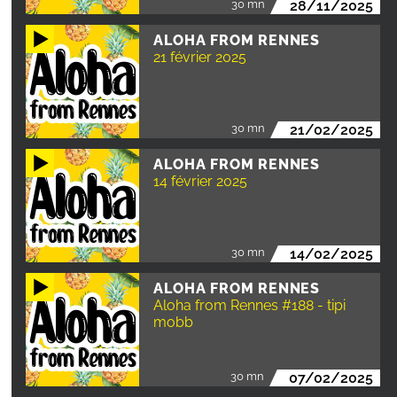
30 mn
28/11/2025
ALOHA FROM RENNES
21 février 2025
30 mn
21/02/2025
ALOHA FROM RENNES
14 février 2025
30 mn
14/02/2025
ALOHA FROM RENNES
Aloha from Rennes #188 - tipi
mobb
30 mn
07/02/2025