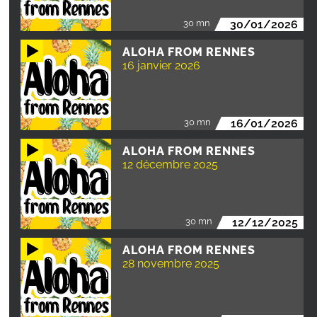
30 mn
30/01/2026
ALOHA FROM RENNES
16 janvier 2026
30 mn
16/01/2026
ALOHA FROM RENNES
12 décembre 2025
30 mn
12/12/2025
ALOHA FROM RENNES
28 novembre 2025