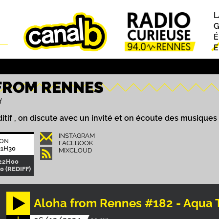
L
P
G
É
E
FROM RENNES
d
ditif , on discute avec un invité et on écoute des musiqu
INSTAGRAM
ION
FACEBOOK
21H30
MIXCLOUD
-22H00
0 (REDIFF)
Aloha from Rennes #182 - Aqua 