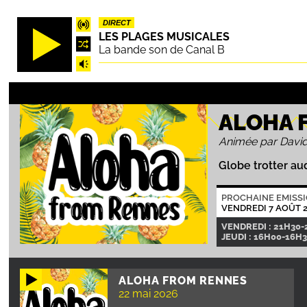
Aller
DIRECT
au
LES PLAGES MUSICALES
contenu
La bande son de Canal B
principal
ALOHA 
Animée par Davi
Globe trotter au
PROCHAINE EMISS
VENDREDI 7 AOÛT 
VENDREDI : 21H30
JEUDI : 16H00-16H3
ALOHA FROM RENNES
22 mai 2026