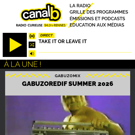
Aller
Principal
LA RADIO
au
GRILLE DES PROGRAMMES
contenu
ÉMISSIONS ET PODCASTS
principal
EDUCATION AUX MÉDIAS
DIRECT
TAKE IT OR LEAVE IT
À LA UNE !
GABUZOMIX
S
GABUZOREDIF SUMMER 2026