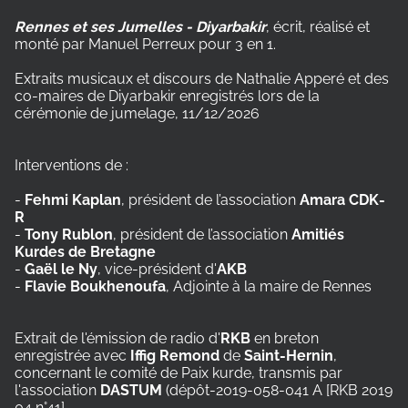
Rennes et ses Jumelles - Diyarbakir
, écrit, réalisé et
monté par Manuel Perreux pour 3 en 1.
Extraits musicaux et discours de Nathalie Apperé et des
co-maires de Diyarbakir enregistrés lors de la
cérémonie de jumelage, 11/12/2026
Interventions de :
-
Fehmi Kaplan
, président de l’association
Amara CDK-
R
-
Tony Rublon
, président de l’association
Amitiés
Kurdes de Bretagne
-
Gaël le Ny
, vice-président d'
AKB
-
Flavie Boukhenoufa
, Adjointe à la maire de Rennes
Extrait de l'émission de radio d'
RKB
en breton
enregistrée avec
Iffig Remond
de
Saint-Hernin
,
concernant le comité de Paix kurde, transmis par
l'association
DASTUM
(dépôt-2019-058-041 A [RKB 2019
04 n°41]