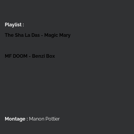
Playlist :
The Sha La Das - Magic Mary
MF DOOM - Benzi Box
Montage :
Manon Pottier